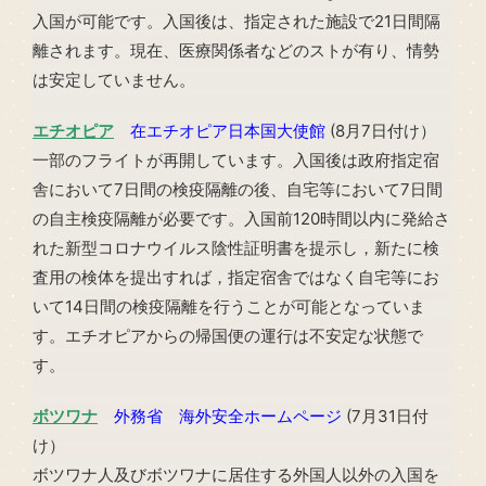
入国が可能です。入国後は、指定された施設で21日間隔
離されます。現在、医療関係者などのストが有り、情勢
は安定していません。
エチオピア
在エチオピア日本国大使館
(8月7日付け）
一部のフライトが再開しています。入国後は政府指定宿
舎において7日間の検疫隔離の後、自宅等において7日間
の自主検疫隔離が必要です。入国前120時間以内に発給さ
れた新型コロナウイルス陰性証明書を提示し，新たに検
査用の検体を提出すれば，指定宿舎ではなく自宅等にお
いて14日間の検疫隔離を行うことが可能となっていま
す。エチオピアからの帰国便の運行は不安定な状態で
す。
ボツワナ
外務省 海外安全ホームページ
(7月31日付
け）
ボツワナ人及びボツワナに居住する外国人以外の入国を