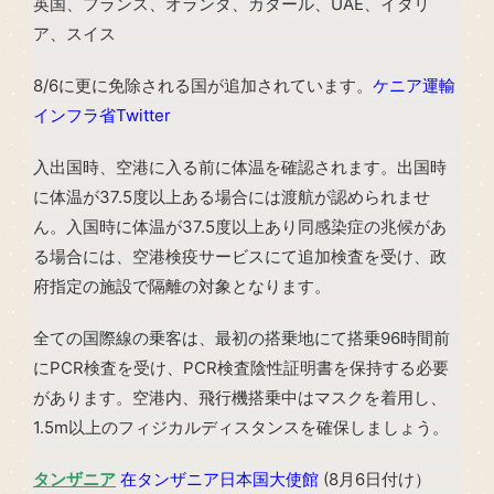
英国、フランス、オランダ、カタール、UAE、イタリ
ア、スイス
8/6に更に免除される国が追加されています。
ケニア運輸
インフラ省Twitter
入出国時、空港に入る前に体温を確認されます。出国時
に体温が37.5度以上ある場合には渡航が認められませ
ん。入国時に体温が37.5度以上あり同感染症の兆候があ
る場合には、空港検疫サービスにて追加検査を受け、政
府指定の施設で隔離の対象となります。
全ての国際線の乗客は、最初の搭乗地にて搭乗96時間前
にPCR検査を受け、PCR検査陰性証明書を保持する必要
があります。空港内、飛行機搭乗中はマスクを着用し、
1.5m以上のフィジカルディスタンスを確保しましょう。
タンザニア
在タンザニア日本国大使館
(8月6日付け）