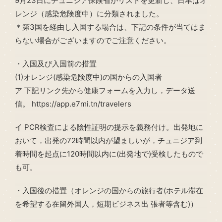
9月23日にチュニジア保険省がリストを更新し、日本はオ
レンジ（感染危険度中）に分類されました。
＊第3国を経由し入国する場合は、下記の条件が当てはま
らない場合がございますのでご注意ください。
・入国及び入国前の措置
(1)オレンジ(感染危険度中)の国からの入国者
ア 下記リンク先から健康フォームを入力し，データ送
信。 https://app.e7mi.tn/travelers
イ PCR検査による陰性証明の提示を義務付け。出発地に
おいて，出発の72時間以内が望ましいが，チュニジア到
着時間を起点に120時間以内に(出発地で)受検したもので
も可。
・入国後の措置（オレンジの国からの旅行者(ホテル滞在
を希望する在留外国人，短期ビジネス出 張者等含む)）