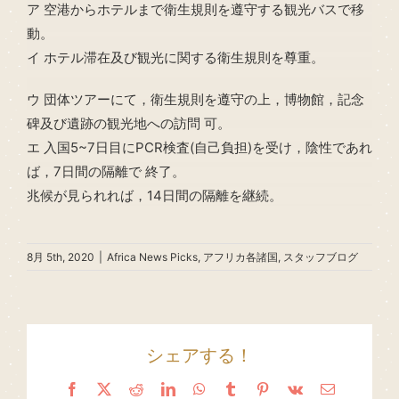
ア 空港からホテルまで衛生規則を遵守する観光バスで移
動。
イ ホテル滞在及び観光に関する衛生規則を尊重。
ウ 団体ツアーにて，衛生規則を遵守の上，博物館，記念
碑及び遺跡の観光地への訪問 可。
エ 入国5~7日目にPCR検査(自己負担)を受け，陰性であれ
ば，7日間の隔離で 終了。
兆候が見られれば，14日間の隔離を継続。
8月 5th, 2020
|
Africa News Picks
,
アフリカ各諸国
,
スタッフブログ
シェアする！
Facebook
X
Reddit
LinkedIn
WhatsApp
Tumblr
Pinterest
Vk
Email