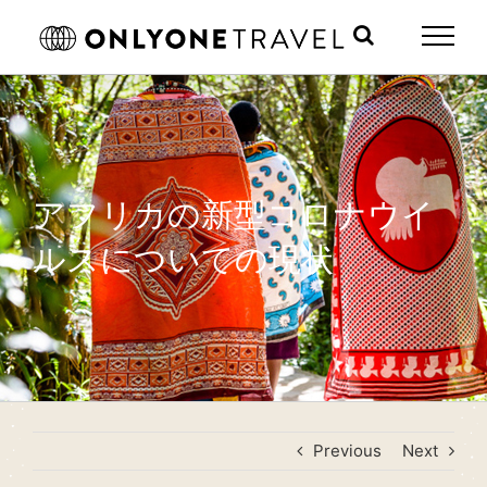
Skip
to
content
アフリカの新型コロナウイ
ルスについての現状
Previous
Next