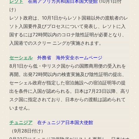
レソト
在南アフリカ共和国日本国大使館
(10月1日付
け）
レソト政府は、10月1日からレソト国籍以外の渡航者のレ
ソト入国要件及びプロセスについて発表し、レソトに入
国するには72時間以内のコロナ陰性証明が必要となり、
入国港でのスクリー ニングが実施されます。
セーシェル
外務省 海外安全ホームページ
8月1日から低・中リスク国からの国際商用便の受入れを
再開。出発72時間以内の検査実施及び陰性証明の提出、
セーシェル政府が指定した宿泊施設への宿泊証明等の提
出を条件に入国が認められる。日本は7月23日以降、高リ
スク国に指定されており、日本からの渡航は認められて
いません。
チュニジア
在チュニジア日本国大使館
（9月28日付け）