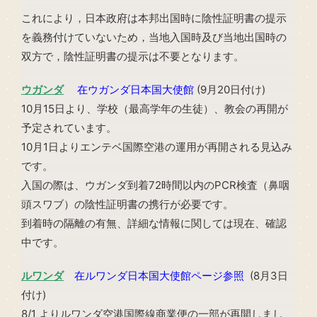
これにより，日本政府は本邦出国時に陰性証明書の提示
を義務付けていないため，当地入国時及び当地出国時の
双方で，陰性証明書の提示は不要となります。
ウガンダ
在ウガンダ日本国大使館
(9月20日付け)
10月15日より、学校（最高学年の生徒）、教会の再開が
予定されています。
10月1日よりエンテベ国際空港の運用が再開される見込み
です。
入国の際は、ウガンダ到着72時間以内のPCR検査（鼻咽
頭スワブ）の陰性証明書の携行が必要です。
到着時の隔離の有無、詳細な情報に関しては現在、確認
中です。
ルワンダ
在ルワンダ日本国大使館ページ参照
(8月3日
付け)
8/1 よりルワンダ空港国際線商業便の一部が再開しまし