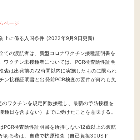
ムページ
止に係る入国条件 (2022年9月9日更新)
全ての渡航者は、新型コロナワクチン接種証明書を
。ワクチン未接種者については、PCR検査陰性証明
R検査は出発前の72時間以内に実施したものに限られ
クチン接種証明書と出発前PCR検査の要件が何れも免
特定のワクチンを規定回数接種し、最新の予防接種を
（接種日を含まない）までに受けたことを意味する。
はPCR検査陰性証明書を所持しない12歳以上の渡航
がある者は、自費で抗原検査（自己負担30USド