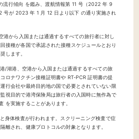
の流行傾向 を鑑み、渡航情報第 11 号（2022 年 9
 号が 2023 年 1 月 12 日より以下 の通り実施され
港、空港から入国または通過するすべての旅行者に対し
初回接種が各国で承認された接種スケジュールとおり
推奨します。
海港/湖港、空港から入国または通過するすべての旅
コロナワクチン接種証明書や RT-PCR 証明書の提
、運行会社や最終目的地の国で必要とされていない限
、監視目的で港湾保険局は旅行者の入国時に無作為で
査 を実施することがあります。
ィーと身体検査が行われます。スクリーニング検査で症
に隔離され、健康プロトコルの対象となります。