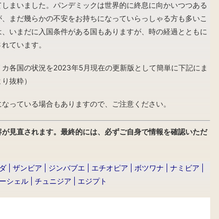
てしまいました。パンデミックは世界的に終息に向かいつつある
が、まだ幾らかの不安をお持ちになっていらっしゃる方も多いこ
は、いまだに入国条件がある国もありますが、時の経過とともに
されています。
リカ各国の状況を
2023年5月現在の更新版として
簡単に下記にま
より抜粋）
になっている場合もありますので、
ご注意ください。
容が見直されます
。
最終的には、必ずご自身で情報を確認いただ
ダ
|
ザンビア
|
ジンバブエ
|
エチオピア
|
ボツワナ
|
ナミビア
|
ーシェル
|
チュニジア
|
エジプト