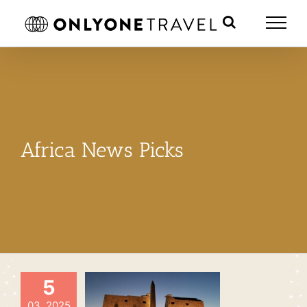
Skip
to
content
Africa News Picks
5
03, 2025