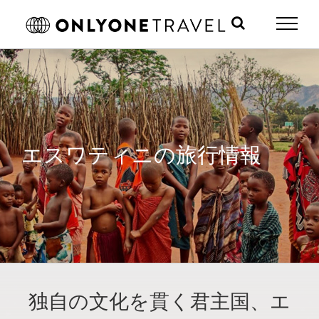
Skip
to
content
エスワティニの旅行情報
独自の文化を貫く君主国、エ