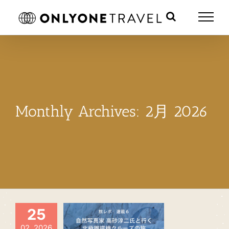
Skip
to
content
Monthly Archives:
2月 2026
25
02, 2026