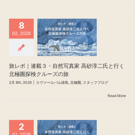
8
02, 2026
旅レポ｜連載３・自然写真家 高砂淳二氏と行く
北極圏探検クルーズの旅
2月 8th, 2026
|
スヴァールバル諸島
,
北極圏
,
スタッフブログ
Read More
2
02, 2026