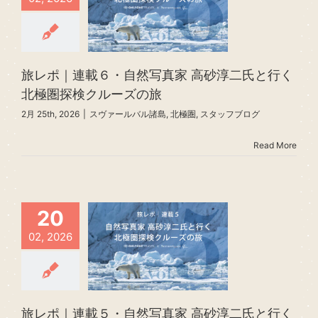
旅レポ｜連載６・自然写真家 高砂淳二氏と行く
北極圏探検クルーズの旅
2月 25th, 2026
|
スヴァールバル諸島
,
北極圏
,
スタッフブログ
Read More
20
02, 2026
旅レポ｜連載５・自然写真家 高砂淳二氏と行く