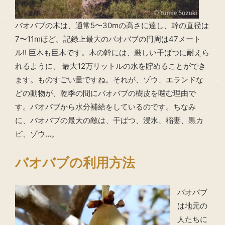
バオバブの木は、通常5〜30mの高さに達し、幹の直径は
7〜11mほど。記録上最大のバオバブの円周は47メート
ル!! 巨木も巨木です。木の幹には、厳しい干ばつに耐えら
れるように、 最大12万リットルの水を貯めることができ
ます。ものすごい量ですね。それが、ゾウ、エランドな
どの動物が、乾季の間にバオバブの樹皮を噛む理由で
す。バオバブから水分補給をしているのです。ちなみ
に、バオバブの最大の敵は、干ばつ、浸水、稲妻、黒カ
ビ、ゾウ…。
バオバブの利用方法
バオバブ
は地元の
人たちに