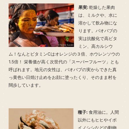
果実:
乾燥した果肉
は、ミルクや、水に
溶かして飲み物にな
ります。バオバブの
実は抗酸化で高ビタ
ミン、高カルシウ
ム！なんとビタミンCはオレンジの３倍、ホウレンソウの
1.5倍！ 栄養価が高く次世代の「スーパーフルーツ」とも
呼ばれます。地元の女性は、バオバブの実からできた真
っ黄色い日焼け止めをお顔に塗ったくり、そのまま村を
闊歩しています。
種子:
食用油に。人間
以外にもヒヒやイボ
イノシシなどの動物