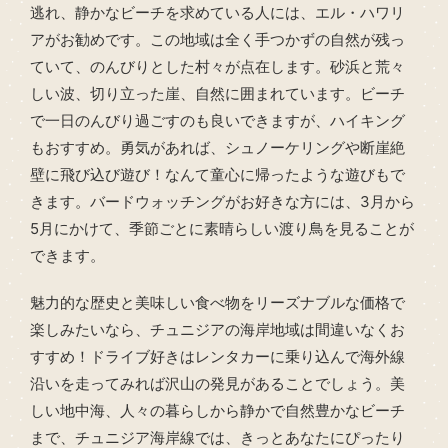
逃れ、静かなビーチを求めている人には、エル・ハワリ
アがお勧めです。この地域は全く手つかずの自然が残っ
ていて、のんびりとした村々が点在します。砂浜と荒々
しい波、切り立った崖、自然に囲まれています。ビーチ
で一日のんびり過ごすのも良いできますが、ハイキング
もおすすめ。勇気があれば、シュノーケリングや断崖絶
壁に飛び込び遊び！なんて童心に帰ったような遊びもで
きます。バードウォッチングがお好きな方には、3月から
5月にかけて、季節ごとに素晴らしい渡り鳥を見ることが
できます。
魅力的な歴史と美味しい食べ物をリーズナブルな価格で
楽しみたいなら、チュニジアの海岸地域は間違いなくお
すすめ！ドライブ好きはレンタカーに乗り込んで海外線
沿いを走ってみれば沢山の発見があることでしょう。美
しい地中海、人々の暮らしから静かで自然豊かなビーチ
まで、チュニジア海岸線では、きっとあなたにぴったり