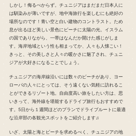
しかし！侮るべからず。チュニジアはまだまだ日本人に
は馴染みが薄いですが、地中海旅行を楽しむにも絶好の
場所なのです！青い空と白い建物のコントラスト。ため
息が出るほど美しい景色にビーチに太陽の光。イスラム
の国でありながら、一帯はなんだか開けた感じがしま
す。海岸地域という性も相まってか、人々も人懐こい！
きっと、その美しさと人々の暖かさに魅了され、チュニ
ジアが大好きになることでしょう。
チュニジアの海岸線沿いには数々のビーチがあり、ヨー
ローパの人々にとっては、そう遠くない気軽に訪れるこ
とができるリゾート地。自由度高い旅をしたい方は、思
いきって、海外線を堪能するドライブ旅行もおすすめで
す。5日から１週間ほどのプランでドライブルートに最適
な沿岸部の各観光スポットをご紹介します♫
いざ、太陽と海とビーチを求めるべく、チュニジアの地