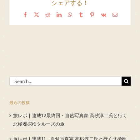
シェアする！
Facebook
X
Reddit
LinkedIn
WhatsApp
Tumblr
Pinterest
Vk
Email
Search
for:
最近の投稿
旅レポ｜連載12最終回・自然写真家 高砂淳二氏と行く
北極圏探検クルーズの旅
旅レポ｜連載11・自然写真家 高砂淳二氏と行く北極圏