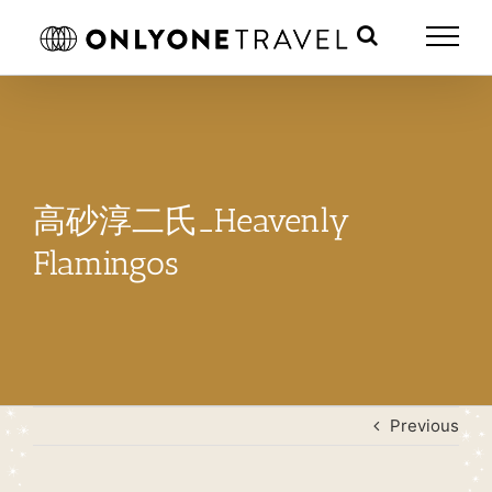
Skip
to
content
高砂淳二氏_Heavenly
Flamingos
Previous