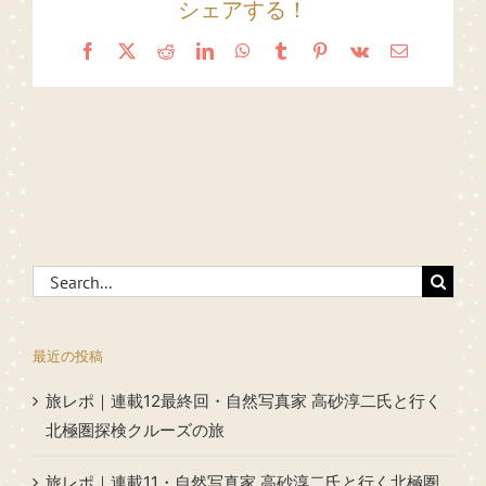
シェアする！
Facebook
X
Reddit
LinkedIn
WhatsApp
Tumblr
Pinterest
Vk
Email
Search
for:
最近の投稿
旅レポ｜連載12最終回・自然写真家 高砂淳二氏と行く
北極圏探検クルーズの旅
旅レポ｜連載11・自然写真家 高砂淳二氏と行く北極圏