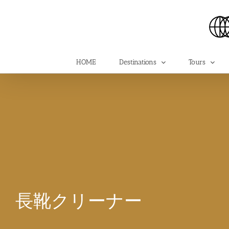
Skip
to
content
HOME
Destinations
Tours
長靴クリーナー