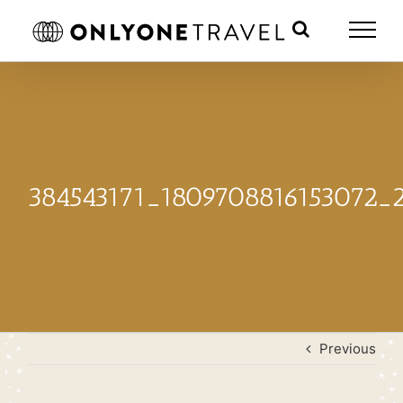
Skip
to
content
384543171_1809708816153072_
Previous