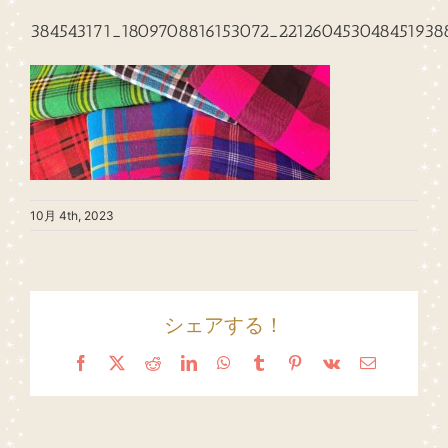
384543171_1809708816153072_221260453048451938
10月 4th, 2023
シェアする！
Facebook
X
Reddit
LinkedIn
WhatsApp
Tumblr
Pinterest
Vk
Email