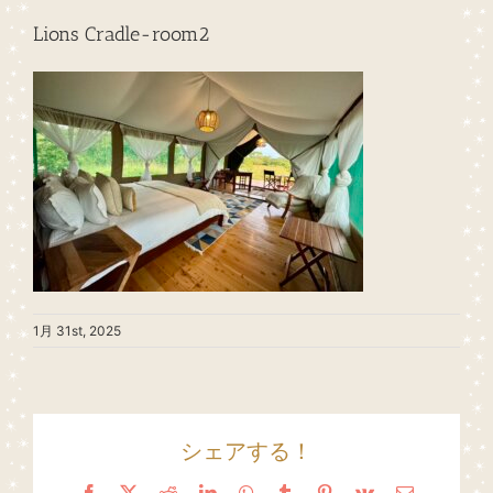
Lions Cradle-room2
1月 31st, 2025
シェアする！
Facebook
X
Reddit
LinkedIn
WhatsApp
Tumblr
Pinterest
Vk
Email