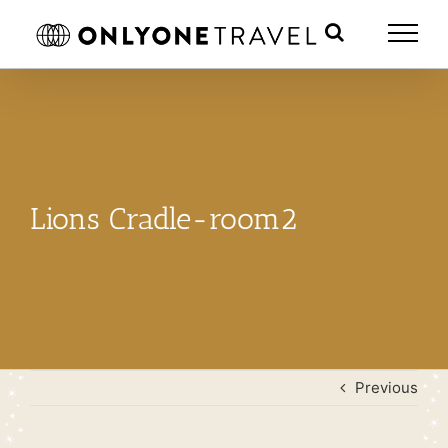
Skip
to
content
Lions Cradle-room2
Previous