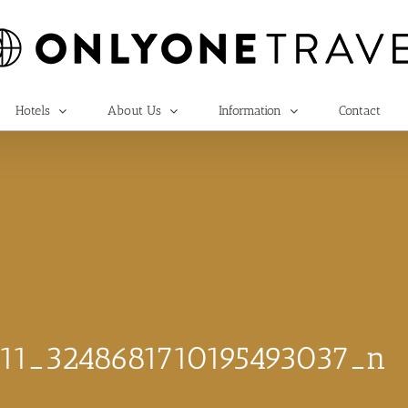
Hotels
About Us
Information
Contact
711_3248681710195493037_n