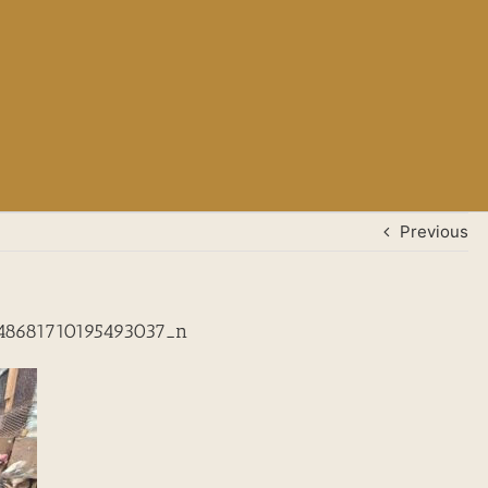
Previous
48681710195493037_n