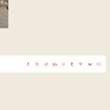
Facebook
X
Reddit
LinkedIn
WhatsApp
Tumblr
Pinterest
Vk
Email