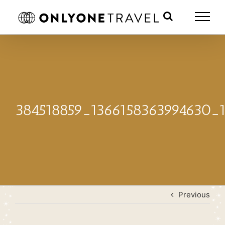
Skip
to
content
384518859_1366158363994630_
Previous