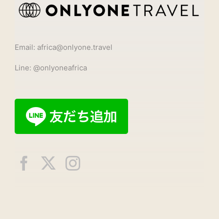
Email: africa@onlyone.travel
Line: @onlyoneafrica