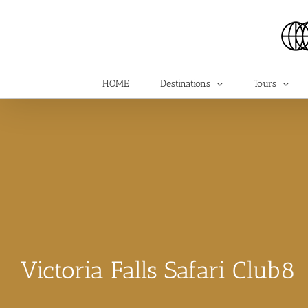
Skip
to
content
HOME
Destinations
Tours
Victoria Falls Safari Club8