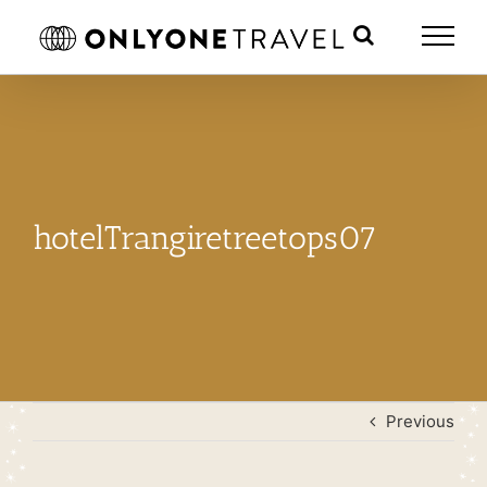
Skip
to
content
hotelTrangiretreetops07
Previous