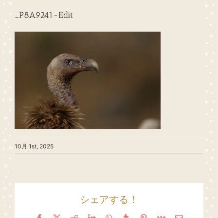
_P8A9241-Edit
10月 1st, 2025
シェアする！
Facebook
X
Reddit
LinkedIn
WhatsApp
Tumblr
Pinterest
Vk
Email