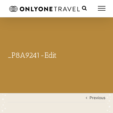
Skip
to
content
_P8A9241-Edit
Previous