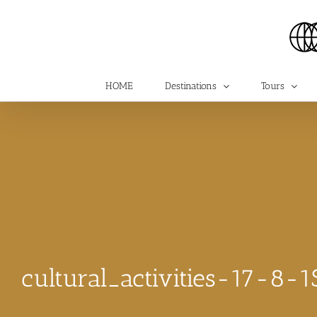
Skip
to
content
HOME
Destinations
Tours
cultural_activities-17-8-1