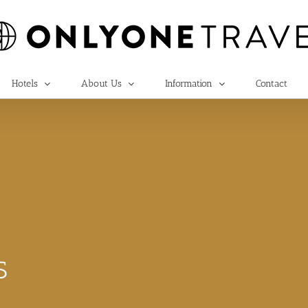
Hotels
About Us
Information
Contact
S