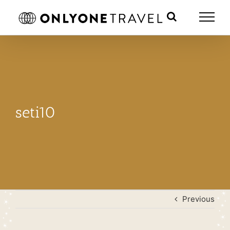
Skip
to
content
seti10
Previous