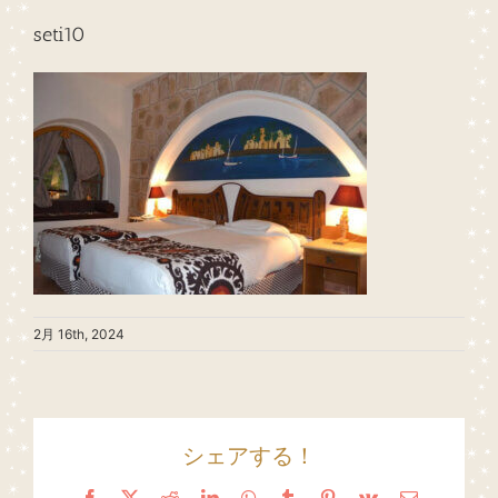
seti10
2月 16th, 2024
シェアする！
Facebook
X
Reddit
LinkedIn
WhatsApp
Tumblr
Pinterest
Vk
Email