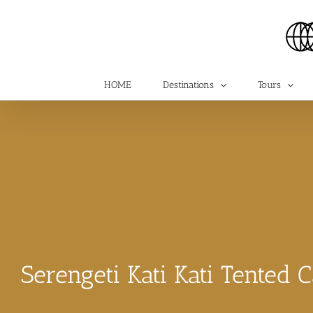
Skip
to
content
HOME
Destinations
Tours
Serengeti Kati Kati Tented