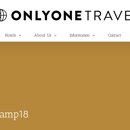
Hotels
About Us
Information
Contact
 Camp18