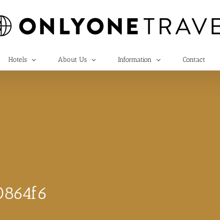
Hotels
About Us
Information
Contact
0864f6