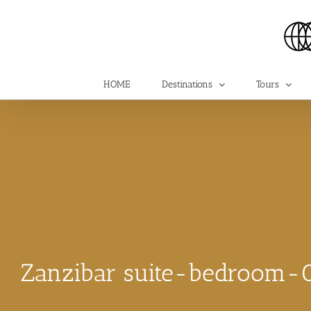
Skip
to
content
HOME
Destinations
Tours
Zanzibar suite-bedroom-