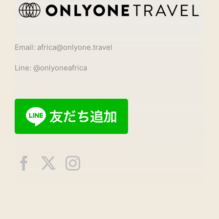
Email: africa@onlyone.travel
Line: @onlyoneafrica