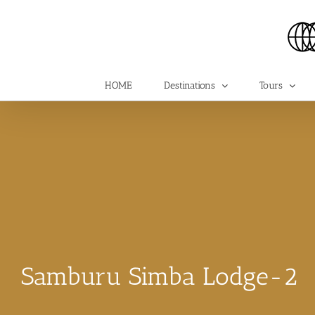
Skip
to
content
HOME
Destinations
Tours
Samburu Simba Lodge-2