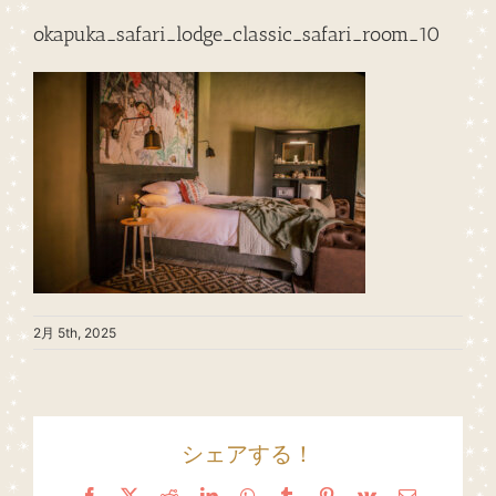
okapuka_safari_lodge_classic_safari_room_10
2月 5th, 2025
シェアする！
Facebook
X
Reddit
LinkedIn
WhatsApp
Tumblr
Pinterest
Vk
Email