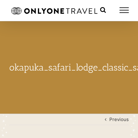
Skip
to
content
okapuka_safari_lodge_classic_
Previous