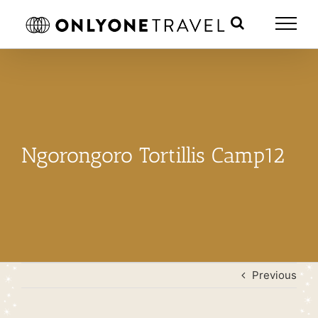
Skip
to
content
Ngorongoro Tortillis Camp12
Previous