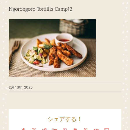
Ngorongoro Tortillis Camp12
2月 13th, 2025
シェアする！
Facebook
X
Reddit
LinkedIn
WhatsApp
Tumblr
Pinterest
Vk
Email