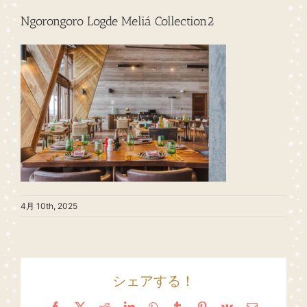
Ngorongoro Logde Meliá Collection2
4月 10th, 2025
シェアする！
Facebook
X
Reddit
LinkedIn
WhatsApp
Tumblr
Pinterest
Vk
Email