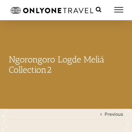
Skip
to
content
Ngorongoro Logde Meliá
Collection2
Previous