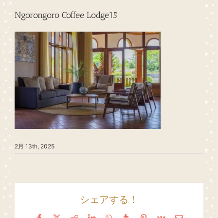
Ngorongoro Coffee Lodge15
2月 13th, 2025
シェアする！
Facebook
X
Reddit
LinkedIn
WhatsApp
Tumblr
Pinterest
Vk
Email