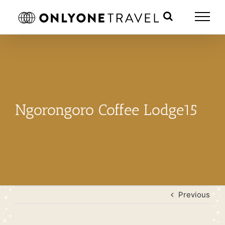
Skip
to
content
Ngorongoro Coffee Lodge15
Previous