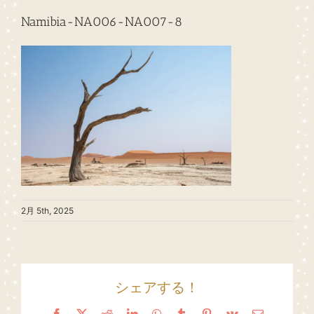
Namibia-NA006-NA007-8
2月 5th, 2025
シェアする！
Facebook
X
Reddit
LinkedIn
WhatsApp
Tumblr
Pinterest
Vk
Email