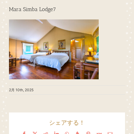
Mara Simba Lodge7
2月 10th, 2025
シェアする！
Facebook
X
Reddit
LinkedIn
WhatsApp
Tumblr
Pinterest
Vk
Email