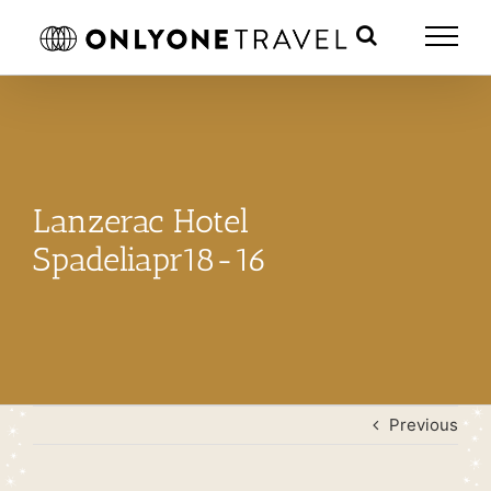
Skip
to
content
Lanzerac Hotel
Spadeliapr18-16
Previous