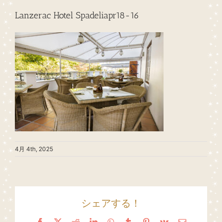
Lanzerac Hotel Spadeliapr18-16
4月 4th, 2025
シェアする！
Facebook
X
Reddit
LinkedIn
WhatsApp
Tumblr
Pinterest
Vk
Email