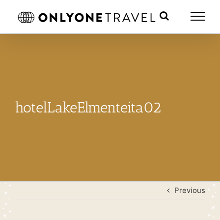
Skip
to
content
hotelLakeElmenteita02
Previous