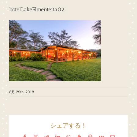
hotelLakeElmenteita02
8月 29th, 2018
シェアする！
Facebook
X
Reddit
LinkedIn
WhatsApp
Tumblr
Pinterest
Vk
Email