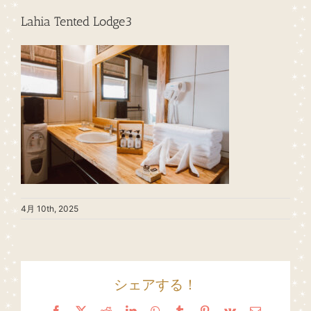
Lahia Tented Lodge3
4月 10th, 2025
シェアする！
Facebook
X
Reddit
LinkedIn
WhatsApp
Tumblr
Pinterest
Vk
Email