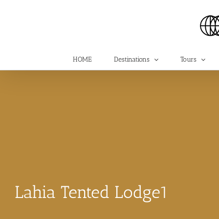
Skip
to
content
HOME
Destinations
Tours
Lahia Tented Lodge1