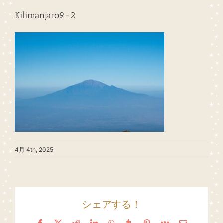
Kilimanjaro9-2
4月 4th, 2025
シェアする！
Facebook
X
Reddit
LinkedIn
WhatsApp
Tumblr
Pinterest
Vk
Email