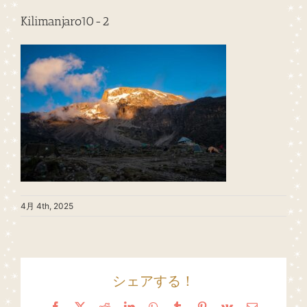
Kilimanjaro10-2
4月 4th, 2025
シェアする！
Facebook
X
Reddit
LinkedIn
WhatsApp
Tumblr
Pinterest
Vk
Email