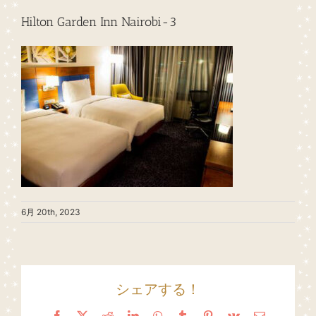
Hilton Garden Inn Nairobi-3
6月 20th, 2023
シェアする！
Facebook
X
Reddit
LinkedIn
WhatsApp
Tumblr
Pinterest
Vk
Email