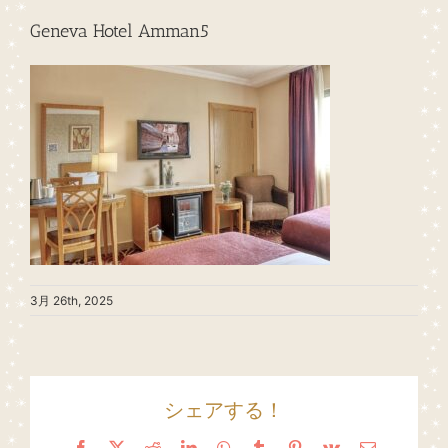
Geneva Hotel Amman5
3月 26th, 2025
シェアする！
Facebook
X
Reddit
LinkedIn
WhatsApp
Tumblr
Pinterest
Vk
Email