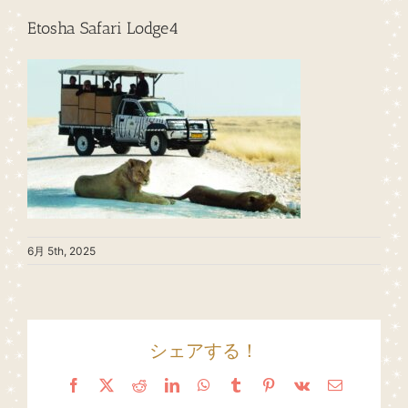
Etosha Safari Lodge4
6月 5th, 2025
シェアする！
Facebook
X
Reddit
LinkedIn
WhatsApp
Tumblr
Pinterest
Vk
Email