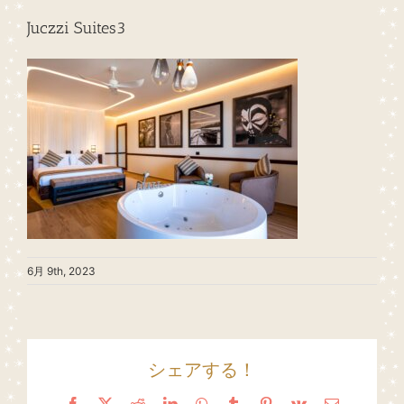
Juczzi Suites3
6月 9th, 2023
シェアする！
Facebook
X
Reddit
LinkedIn
WhatsApp
Tumblr
Pinterest
Vk
Email