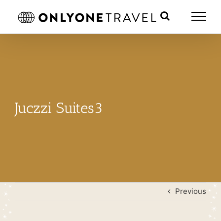
Skip
to
content
Juczzi Suites3
Previous