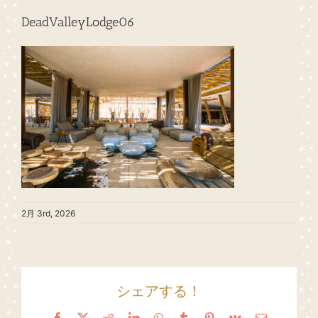
DeadValleyLodge06
2月 3rd, 2026
シェアする！
Facebook
X
Reddit
LinkedIn
WhatsApp
Tumblr
Pinterest
Vk
Email