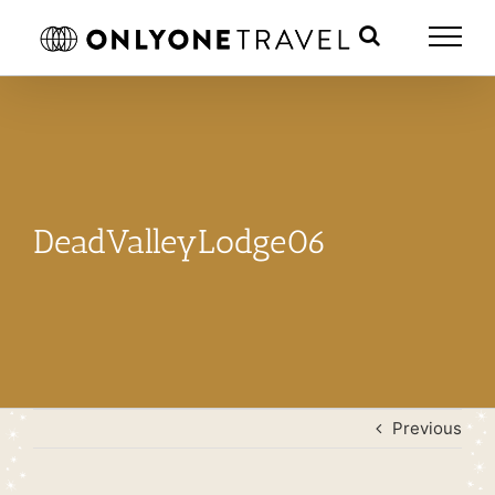
Skip
to
content
DeadValleyLodge06
Previous