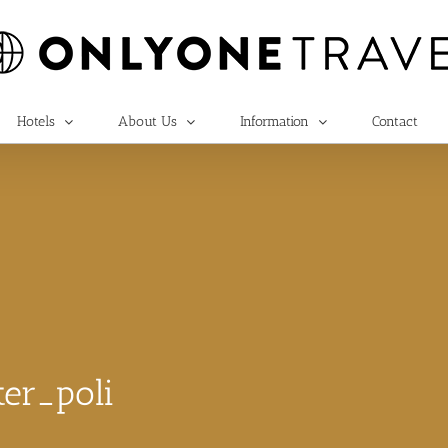
Hotels
About Us
Information
Contact
er_poli