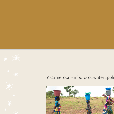
9 Cameroon-mbororo_water_pol