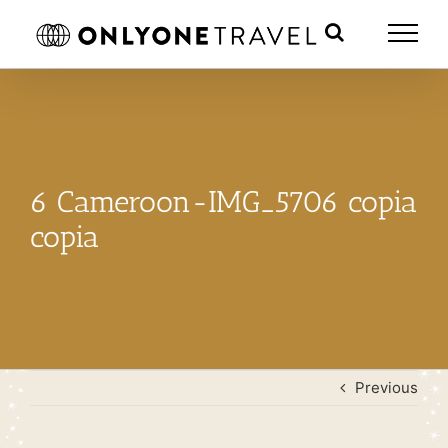
Skip
to
content
6 Cameroon-IMG_5706 copia
copia
Previous