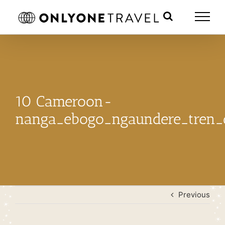
Skip
to
content
10 Cameroon-
nanga_ebogo_ngaundere_tren_
Previous