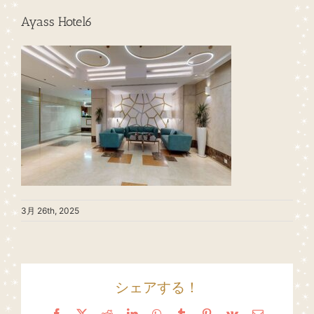
Ayass Hotel6
3月 26th, 2025
シェアする！
Facebook
X
Reddit
LinkedIn
WhatsApp
Tumblr
Pinterest
Vk
Email