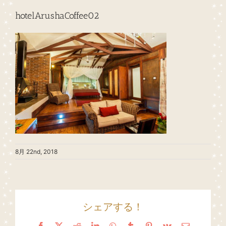
hotelArushaCoffee02
8月 22nd, 2018
シェアする！
Facebook
X
Reddit
LinkedIn
WhatsApp
Tumblr
Pinterest
Vk
Email