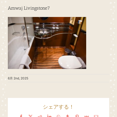
Amwaj Livingstone7
6月 2nd, 2025
シェアする！
Facebook
X
Reddit
LinkedIn
WhatsApp
Tumblr
Pinterest
Vk
Email