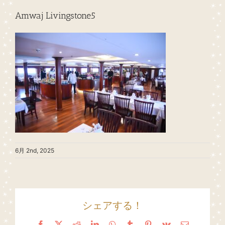
Amwaj Livingstone5
6月 2nd, 2025
シェアする！
Facebook
X
Reddit
LinkedIn
WhatsApp
Tumblr
Pinterest
Vk
Email