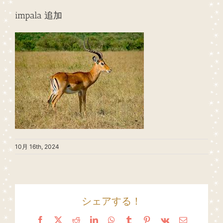
impala 追加
10月 16th, 2024
シェアする！
Facebook
X
Reddit
LinkedIn
WhatsApp
Tumblr
Pinterest
Vk
Email